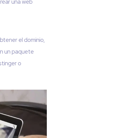
crear una web
btener el dominio,
 en un paquete
tinger o