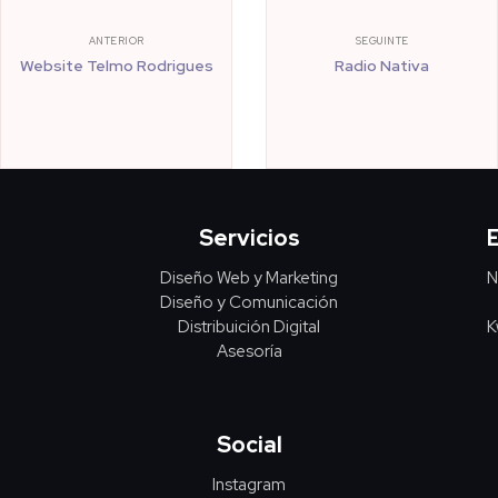
ANTERIOR
SEGUINTE
Website Telmo Rodrigues
Radio Nativa
Servicios
Diseño Web y Marketing
N
Diseño y Comunicación
Distribuición Digital
K
Asesoría
Social
Instagram