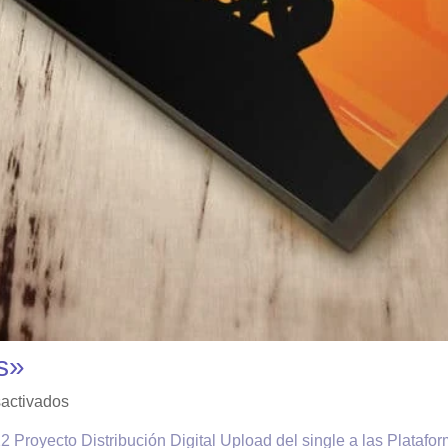
s»
activados
2 Proyecto Distribución Digital Upload del single a las Plata