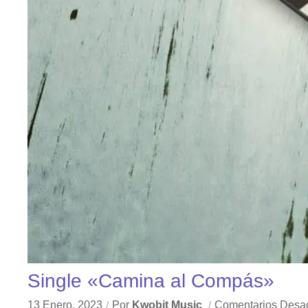
Single «Camina al Compás»
13 Enero, 2023
Por
Kwobit Music
Comentarios Desac