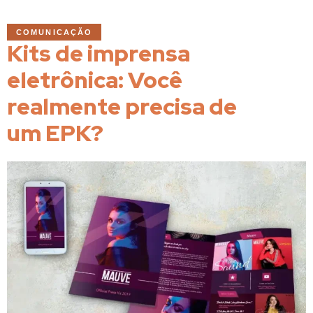
COMUNICAÇÃO
Kits de imprensa
eletrônica: Você
realmente precisa de
um EPK?