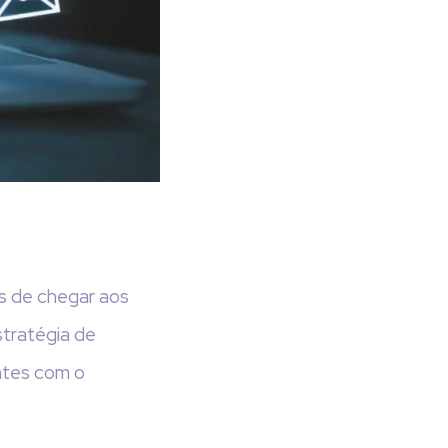
s de chegar aos
stratégia de
antes com o