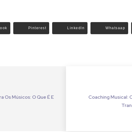
ook
Pinterest
Linkedln
Whatsaap
ra Os Músicos: O Que É E
Coaching Musical:
Tran