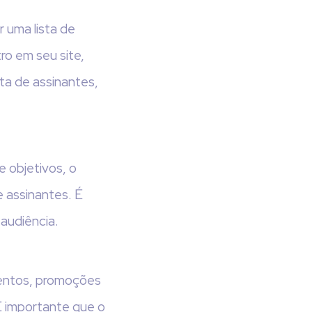
r uma lista de
ro em seu site,
ta de assinantes,
 objetivos, o
e assinantes. É
audiência.
mentos, promoções
 É importante que o