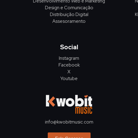
Desenvolvimento Web e Marketing
N
Design e Comunicação
Distribuição Digital
K
Assesoramento
Social
Instagram
Facebook
X
Youtube
info@kwobitmusic.com