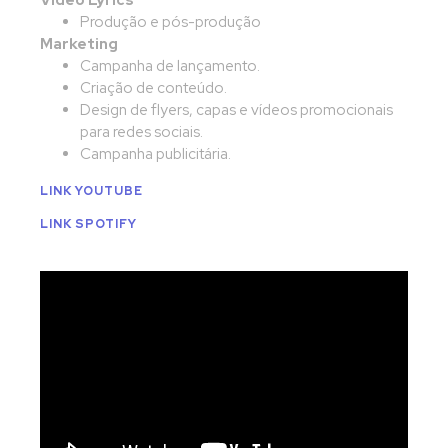
Produção e pós-produção
Marketing
Campanha de lançamento.
Criação de conteúdo.
Design de flyers, capas e vídeos promocionais
para redes sociais.
Campanha publicitária.
LINK YOUTUBE
LINK SPOTIFY