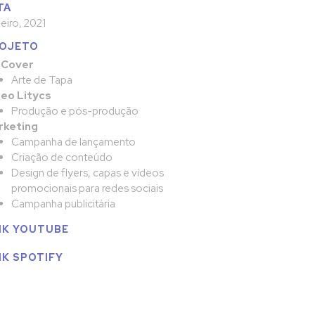
TA
eiro, 2021
OJETO
 Cover
Arte de Tapa
eo Litycs
Produção e pós-produção
rketing
Campanha de lançamento
Criação de conteúdo
Design de flyers, capas e vídeos
promocionais para redes sociais
Campanha publicitária
NK YOUTUBE
NK SPOTIFY