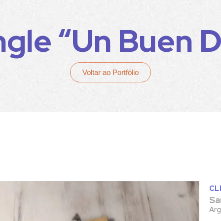
ngle “Un Buen D
Voltar ao Portfólio
CL
Sa
Arg