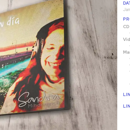
DA
Jan
PR
CD
Vid
Ma
LI
LI