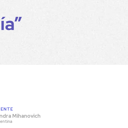
ía”
IENTE
ndra Mihanovich
entina