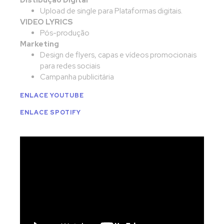
Distibuçao Digital
Upload de single para Plataformas digitais.
VIDEO LYRICS
Pós-produção
Marketing
Design de flyers, capas e vídeos promocionais
para redes sociais
Campanha publicitária
ENLACE YOUTUBE
ENLACE SPOTIFY